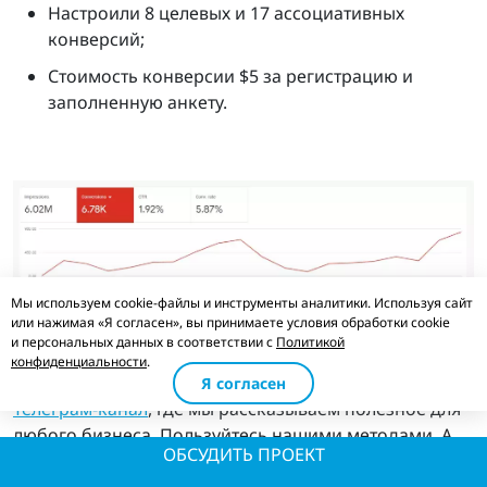
Настроили 8 целевых и 17 ассоциативных
конверсий;
Стоимость конверсии $5 за регистрацию и
заполненную анкету.
Мы используем cookie-файлы и инструменты аналитики. Используя сайт
или нажимая «Я согласен», вы принимаете условия обработки cookie
Спасибо всем, кто дочитал до конца:) Дальше будет
и персональных данных в соответствии с
Политикой
больше кейсов по продвижению, рекламе,
конфиденциальности
.
разработке сайтов и т.д. Подписывайтесь на наш
Я согласен
Телеграм-канал
, где мы рассказываем полезное для
любого бизнеса. Пользуйтесь нашими методами. А
ОБСУДИТЬ ПРОЕКТ
если есть вопросы, пишите комментарии.