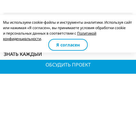
Мы используем cookie-файлы и инструменты аналитики. Используя сайт
или нажимая «Я согласен», вы принимаете условия обработки cookie
17.01.2021
и персональных данных в соответствии с
Политикой
Евгения Лю-Ти-Фу
конфиденциальности
.
Я согласен
ДВЕ ОСОБЕННОСТИ ORM 2020, КОТОРЫЕ ДОЛЖЕН
ЗНАТЬ КАЖДЫЙ
ОБСУДИТЬ ПРОЕКТ
управление